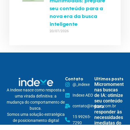
multimodais: prepare
seu conteúdo para a
nova era da busca
inteligente
20/07/2026
Contato
Ultimos posts
Micromomentos
@_indexe
nas buscas
A Indexe nasce como resposta a
de IA: otimize
Indexe AEO
uma virada definitiva: a
seu conteúdo
mudança do comportamento de
contato@indexe.com.br
para
busca.
responder às
Somos uma solução estratégica
15 99265-
necessidades
de posicionamento digital
imediatas do
7290
omnichannel, pensada para
usuário