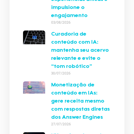
impulsione o
engajamento
03/08/2026
Curadoria de
conteúdo com IA:
mantenha seu acervo
relevante e evite o
“tom robótico”
30/07/2026
Monetização de
conteúdo em IAs:
gere receita mesmo
com respostas diretas
dos Answer Engines
27/07/2026