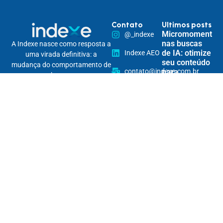
Contato
Ultimos posts
Micromomentos
@_indexe
nas buscas
A Indexe nasce como resposta a
de IA: otimize
Indexe AEO
uma virada definitiva: a
seu conteúdo
mudança do comportamento de
contato@indexe.com.br
para
busca.
responder às
Somos uma solução estratégica
15 99265-
necessidades
de posicionamento digital
imediatas do
7290
omnichannel, pensada para
usuário
tornar marcas encontráveis na
Rua
nova lógica das buscas — e
Cardeal
Personalização
relevantes em todos os seus
Arcoverde,
de conteúdo
pontos de contato.
1745 - 86B
por IA: crie
Com inteligência, dados e
experiências
/ Pinheiros
únicas e
conteúdo, fortalecemos sua
impulsione o
autoridade digital e garantimos
engajamento
que sua marca apareça — na
hora certa, para a pessoa certa,
Curadoria de
no lugar certo.
conteúdo