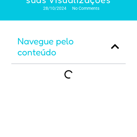
28/10/2024
No Comments
Navegue pelo
conteúdo
SEO para YouTube: O
que Fazer e
Aumentar suas
Visualizações