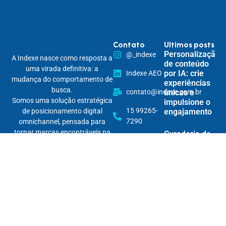
Contato
Ultimos posts
Personalização
@_indexe
A Indexe nasce como resposta a
de conteúdo
uma virada definitiva: a
por IA: crie
Indexe AEO
mudança do comportamento de
experiências
busca.
contato@indexe.com.br
únicas e
Somos uma solução estratégica
impulsione o
15 99265-
de posicionamento digital
engajamento
7290
omnichannel, pensada para
tornar marcas encontráveis na
Curadoria de
Rua
nova lógica das buscas — e
conteúdo
Cardeal
com IA:
relevantes em todos os seus
Arcoverde,
mantenha
pontos de contato.
1745 - 86B
seu acervo
Com inteligência, dados e
relevante e
/ Pinheiros
conteúdo, fortalecemos sua
evite o “tom
autoridade digital e garantimos
robótico”
que sua marca apareça — na
hora certa, para a pessoa certa,
Monetização