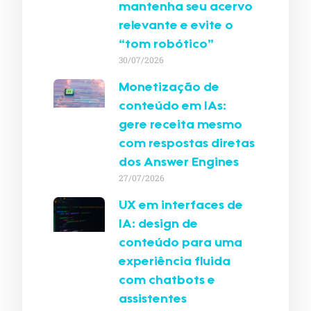
mantenha seu acervo
relevante e evite o
“tom robótico”
30/07/2026
Monetização de
conteúdo em IAs:
gere receita mesmo
com respostas diretas
dos Answer Engines
27/07/2026
UX em interfaces de
IA: design de
conteúdo para uma
experiência fluida
com chatbots e
assistentes