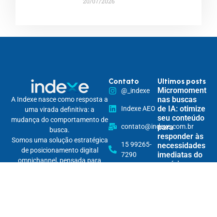
20/07/2026
Contato
Ultimos posts
Micromomentos
@_indexe
nas buscas
A Indexe nasce como resposta a
de IA: otimize
Indexe AEO
uma virada definitiva: a
seu conteúdo
mudança do comportamento de
contato@indexe.com.br
para
busca.
responder às
Somos uma solução estratégica
15 99265-
necessidades
de posicionamento digital
imediatas do
7290
omnichannel, pensada para
usuário
tornar marcas encontráveis na
Rua
nova lógica das buscas — e
Cardeal
Personalização
relevantes em todos os seus
Arcoverde,
de conteúdo
pontos de contato.
1745 - 86B
por IA: crie
Com inteligência, dados e
experiências
/ Pinheiros