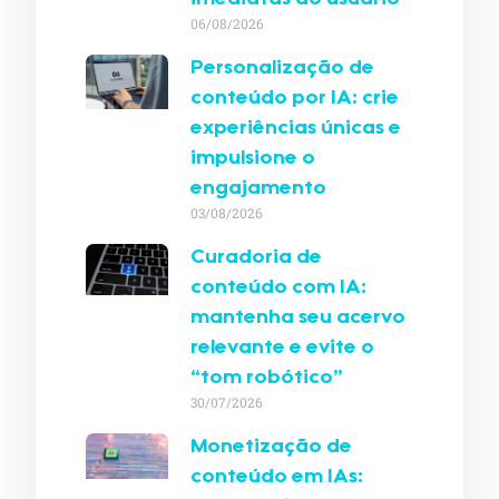
imediatas do usuário
06/08/2026
Personalização de
conteúdo por IA: crie
experiências únicas e
impulsione o
engajamento
03/08/2026
Curadoria de
conteúdo com IA:
mantenha seu acervo
relevante e evite o
“tom robótico”
30/07/2026
Monetização de
conteúdo em IAs: