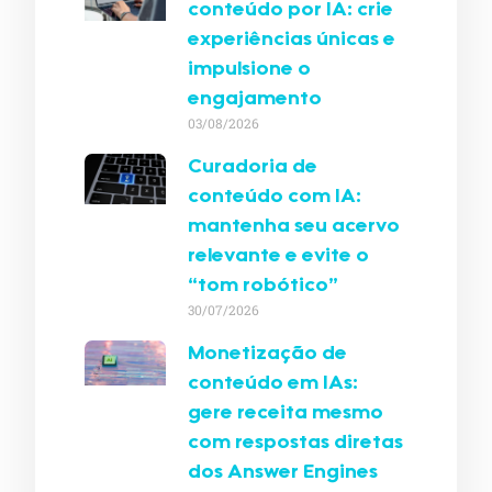
conteúdo por IA: crie
experiências únicas e
impulsione o
engajamento
03/08/2026
Curadoria de
conteúdo com IA:
mantenha seu acervo
relevante e evite o
“tom robótico”
30/07/2026
Monetização de
conteúdo em IAs:
gere receita mesmo
com respostas diretas
dos Answer Engines