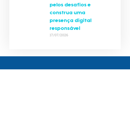
pelos desafios e
construa uma
presença digital
responsável
17/07/2026
Contato
Ultimos posts
Personalização
@_indexe
A Indexe nasce como resposta a
de conteúdo
uma virada definitiva: a
por IA: crie
Indexe AEO
mudança do comportamento de
experiências
busca.
contato@indexe.com.br
únicas e
Somos uma solução estratégica
impulsione o
15 99265-
de posicionamento digital
engajamento
7290
omnichannel, pensada para