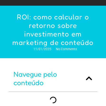
ROI: como calcular o
retorno sobre
investimento em
marketing de conteúdo
11/01/2025
No Comments
Navegue pelo
conteúdo