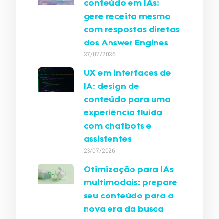
conteúdo em IAs:
gere receita mesmo
com respostas diretas
dos Answer Engines
27/07/2026
UX em interfaces de
IA: design de
conteúdo para uma
experiência fluida
com chatbots e
assistentes
23/07/2026
Otimização para IAs
multimodais: prepare
seu conteúdo para a
nova era da busca