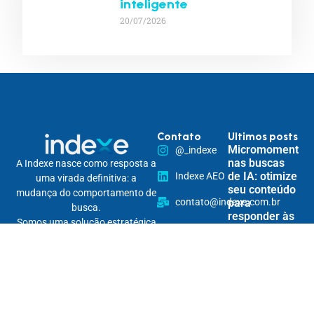
inteligente
20/07/2026
Contato
Ultimos posts
Micromomentos
@_indexe
nas buscas
A Indexe nasce como resposta a
de IA: otimize
Indexe AEO
uma virada definitiva: a
seu conteúdo
mudança do comportamento de
contato@indexe.com.br
para
busca.
responder às
Somos uma solução estratégica
15 99265-
necessidades
de posicionamento digital
imediatas do
7290
omnichannel, pensada para
usuário
tornar marcas encontráveis na
Rua
nova lógica das buscas — e
Cardeal
Personalização
relevantes em todos os seus
Arcoverde,
de conteúdo
pontos de contato.
1745 - 86B
por IA: crie