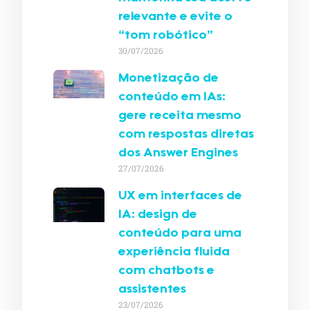
relevante e evite o
“tom robótico”
30/07/2026
Monetização de
conteúdo em IAs:
gere receita mesmo
com respostas diretas
dos Answer Engines
27/07/2026
UX em interfaces de
IA: design de
conteúdo para uma
experiência fluida
com chatbots e
assistentes
23/07/2026