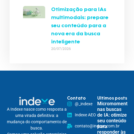
Otimização para IAs
multimodais: prepare
seu conteúdo para a
nova era da busca
inteligente
20/07/2026
Contato
Ultimos posts
Micromomentos
@_indexe
nas buscas
A Indexe nasce como resposta a
de IA: otimize
Indexe AEO
uma virada definitiva: a
seu conteúdo
mudança do comportamento de
contato@indexe.com.br
para
busca.
responder às