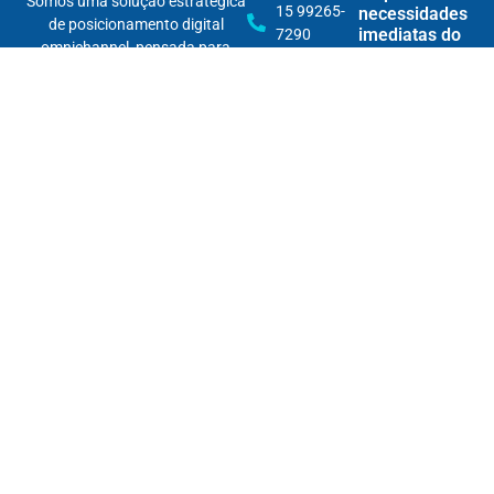
Somos uma solução estratégica
15 99265-
necessidades
de posicionamento digital
imediatas do
7290
omnichannel, pensada para
usuário
tornar marcas encontráveis na
Rua
nova lógica das buscas — e
Cardeal
Personalização
relevantes em todos os seus
Arcoverde,
de conteúdo
pontos de contato.
1745 - 86B
por IA: crie
Com inteligência, dados e
experiências
/ Pinheiros
únicas e
conteúdo, fortalecemos sua
impulsione o
autoridade digital e garantimos
engajamento
que sua marca apareça — na
hora certa, para a pessoa certa,
Curadoria de
no lugar certo.
conteúdo
com IA:
mantenha
seu acervo
relevante e
evite o “tom
robótico”
Monetização