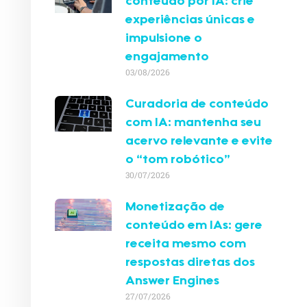
conteúdo por IA: crie
experiências únicas e
impulsione o
engajamento
03/08/2026
Curadoria de conteúdo
com IA: mantenha seu
acervo relevante e evite
o “tom robótico”
30/07/2026
Monetização de
conteúdo em IAs: gere
receita mesmo com
respostas diretas dos
Answer Engines
27/07/2026