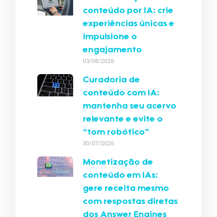
conteúdo por IA: crie
experiências únicas e
impulsione o
engajamento
03/08/2026
Curadoria de
conteúdo com IA:
mantenha seu acervo
relevante e evite o
“tom robótico”
30/07/2026
Monetização de
conteúdo em IAs:
gere receita mesmo
com respostas diretas
dos Answer Engines