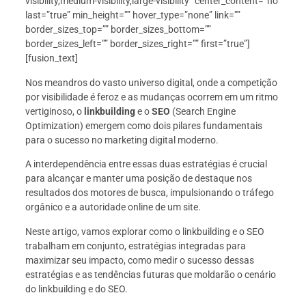
visibility,medium-visibility,large-visibility” center_content=”no”
last=”true” min_height=”” hover_type=”none” link=””
border_sizes_top=”” border_sizes_bottom=””
border_sizes_left=”” border_sizes_right=”” first=”true”]
[fusion_text]
Nos meandros do vasto universo digital, onde a competição
por visibilidade é feroz e as mudanças ocorrem em um ritmo
vertiginoso, o
linkbuilding
e o
SEO
(Search Engine
Optimization) emergem como dois pilares fundamentais
para o sucesso no marketing digital moderno.
A interdependência entre essas duas estratégias é crucial
para alcançar e manter uma posição de destaque nos
resultados dos motores de busca, impulsionando o tráfego
orgânico e a autoridade online de um site.
Neste artigo, vamos explorar como o linkbuilding e o SEO
trabalham em conjunto, estratégias integradas para
maximizar seu impacto, como medir o sucesso dessas
estratégias e as tendências futuras que moldarão o cenário
do linkbuilding e do SEO.