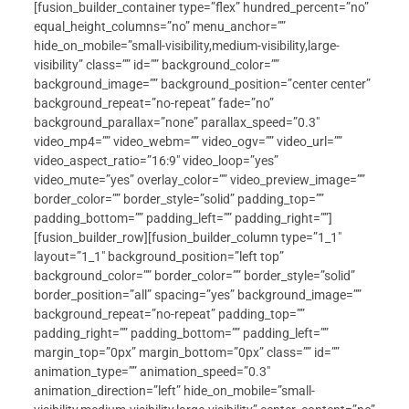
[fusion_builder_container type=”flex” hundred_percent=”no”
equal_height_columns=”no” menu_anchor=””
hide_on_mobile=”small-visibility,medium-visibility,large-
visibility” class=”” id=”” background_color=””
background_image=”” background_position=”center center”
background_repeat=”no-repeat” fade=”no”
background_parallax=”none” parallax_speed=”0.3″
video_mp4=”” video_webm=”” video_ogv=”” video_url=””
video_aspect_ratio=”16:9″ video_loop=”yes”
video_mute=”yes” overlay_color=”” video_preview_image=””
border_color=”” border_style=”solid” padding_top=””
padding_bottom=”” padding_left=”” padding_right=””]
[fusion_builder_row][fusion_builder_column type=”1_1″
layout=”1_1″ background_position=”left top”
background_color=”” border_color=”” border_style=”solid”
border_position=”all” spacing=”yes” background_image=””
background_repeat=”no-repeat” padding_top=””
padding_right=”” padding_bottom=”” padding_left=””
margin_top=”0px” margin_bottom=”0px” class=”” id=””
animation_type=”” animation_speed=”0.3″
animation_direction=”left” hide_on_mobile=”small-