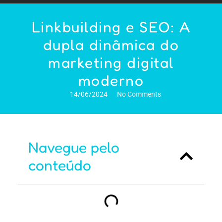
Linkbuilding e SEO: A
dupla dinâmica do
marketing digital
moderno
14/06/2024
No Comments
Navegue pelo
conteúdo