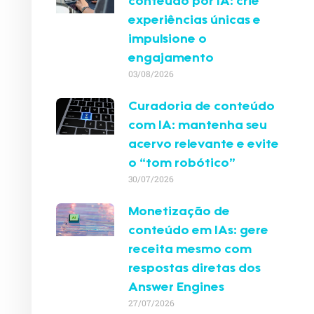
conteúdo por IA: crie
experiências únicas e
impulsione o
engajamento
03/08/2026
Curadoria de conteúdo
com IA: mantenha seu
acervo relevante e evite
o “tom robótico”
30/07/2026
Monetização de
conteúdo em IAs: gere
receita mesmo com
respostas diretas dos
Answer Engines
27/07/2026