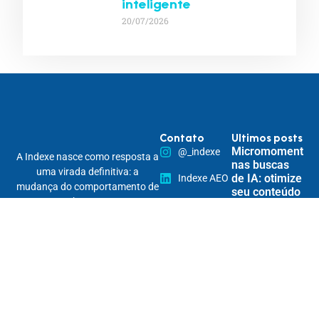
inteligente
20/07/2026
Contato
Ultimos posts
Micromomentos
@_indexe
A Indexe nasce como resposta a
nas buscas
uma virada definitiva: a
de IA: otimize
Indexe AEO
mudança do comportamento de
seu conteúdo
busca.
contato@indexe.com.br
para
Somos uma solução estratégica
responder às
15 99265-
de posicionamento digital
necessidades
imediatas do
7290
omnichannel, pensada para
usuário
tornar marcas encontráveis na
Rua
nova lógica das buscas — e
Cardeal
Personalização
relevantes em todos os seus
Arcoverde,
de conteúdo
pontos de contato.
1745 - 86B
por IA: crie