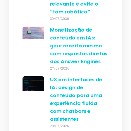
relevante e evite o
“tom robótico”
30/07/2026
Monetização de
conteúdo em IAs:
gere receita mesmo
com respostas diretas
dos Answer Engines
27/07/2026
UX em interfaces de
IA: design de
conteúdo para uma
experiência fluida
com chatbots e
assistentes
23/07/2026