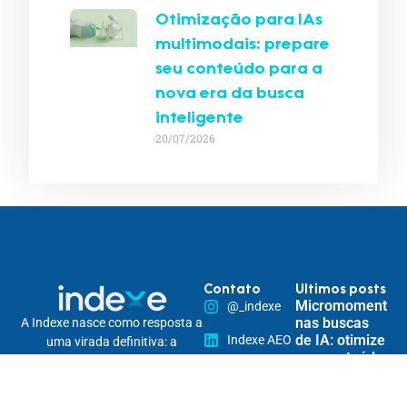
Otimização para IAs
multimodais: prepare
seu conteúdo para a
nova era da busca
inteligente
20/07/2026
Contato
Ultimos posts
Micromomentos
@_indexe
nas buscas
A Indexe nasce como resposta a
de IA: otimize
Indexe AEO
uma virada definitiva: a
seu conteúdo
mudança do comportamento de
contato@indexe.com.br
para
busca.
responder às
Somos uma solução estratégica