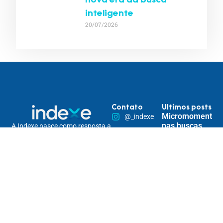
nova era da busca
inteligente
20/07/2026
Contato
Ultimos posts
Micromomentos
@_indexe
nas buscas
A Indexe nasce como resposta a
de IA: otimize
Indexe AEO
uma virada definitiva: a
seu conteúdo
mudança do comportamento de
contato@indexe.com.br
para
busca.
responder às
Somos uma solução estratégica
15 99265-
necessidades
de posicionamento digital
imediatas do
7290
omnichannel, pensada para
usuário
tornar marcas encontráveis na
Rua
nova lógica das buscas — e
Cardeal
Personalização
relevantes em todos os seus
Arcoverde,