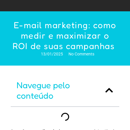
E-mail marketing: como
medir e maximizar o
ROI de suas campanhas
13/01/2025
No Comments
Navegue pelo
conteúdo