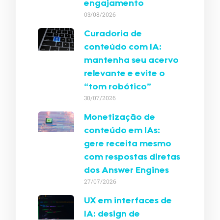
engajamento
03/08/2026
Curadoria de
conteúdo com IA:
mantenha seu acervo
relevante e evite o
“tom robótico”
30/07/2026
Monetização de
conteúdo em IAs:
gere receita mesmo
com respostas diretas
dos Answer Engines
27/07/2026
UX em interfaces de
IA: design de