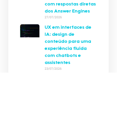
com respostas diretas
dos Answer Engines
27/07/2026
UX em interfaces de
IA: design de
conteúdo para uma
experiência fluida
com chatbots e
assistentes
23/07/2026
Otimização para IAs
multimodais: prepare
seu conteúdo para a
nova era da busca
inteligente
20/07/2026