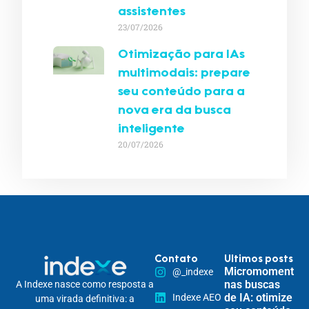
assistentes
23/07/2026
Otimização para IAs
multimodais: prepare
seu conteúdo para a
nova era da busca
inteligente
20/07/2026
Contato
Ultimos posts
Micromomentos
@_indexe
nas buscas
A Indexe nasce como resposta a
de IA: otimize
Indexe AEO
uma virada definitiva: a