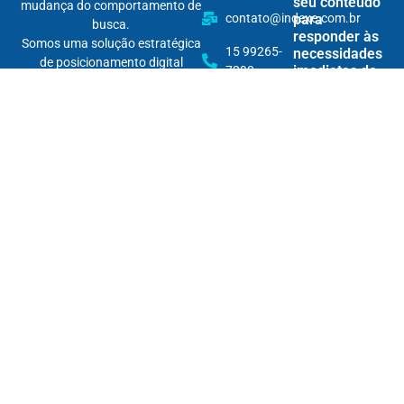
seu conteúdo
mudança do comportamento de
contato@indexe.com.br
para
busca.
responder às
Somos uma solução estratégica
15 99265-
necessidades
de posicionamento digital
imediatas do
7290
omnichannel, pensada para
usuário
tornar marcas encontráveis na
Rua
nova lógica das buscas — e
Cardeal
Personalização
relevantes em todos os seus
Arcoverde,
de conteúdo
pontos de contato.
1745 - 86B
por IA: crie
Com inteligência, dados e
experiências
/ Pinheiros
únicas e
conteúdo, fortalecemos sua
impulsione o
autoridade digital e garantimos
engajamento
que sua marca apareça — na
hora certa, para a pessoa certa,
Curadoria de
no lugar certo.
conteúdo
com IA:
mantenha
seu acervo
relevante e
evite o “tom
robótico”