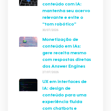
conteúdo com IA:
mantenha seu acervo
relevante e evite o
“tom robótico”
30/07/2026
Monetização de
conteúdo em IAs:
gere receita mesmo
com respostas diretas
dos Answer Engines
27/07/2026
UX em interfaces de
IA: design de
conteúdo para uma
experiência fluida
com chatbots e