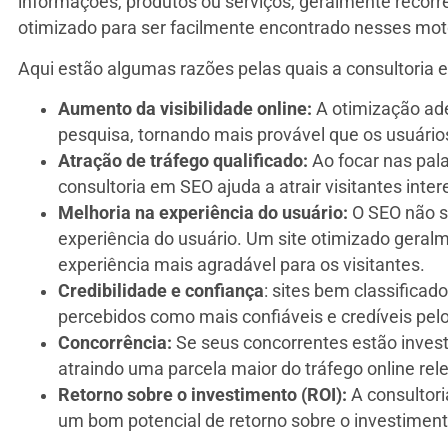
informações, produtos ou serviços, geralmente recorr
otimizado para ser facilmente encontrado nesses moto
Aqui estão algumas razões pelas quais a consultoria 
Aumento da visibilidade online:
A otimização ade
pesquisa, tornando mais provável que os usuário
Atração de tráfego qualificado:
Ao focar nas pala
consultoria em SEO ajuda a atrair visitantes int
Melhoria na experiência do usuário:
O SEO não s
experiência do usuário. Um site otimizado gera
experiência mais agradável para os visitantes.
Credibilidade
e confiança
: sites bem classifica
percebidos como mais confiáveis e credíveis pelo
Concorrência:
Se seus concorrentes estão inves
atraindo uma parcela maior do tráfego online rel
Retorno sobre o investimento (ROI):
A consultor
um bom potencial de retorno sobre o investiment