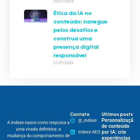
20/07/2026
Ética da IA no
conteúdo: navegue
pelos desafios e
construa uma
presença digital
responsável
17/07/2026
Contato
Ultimos posts
Personalização
@_indexe
A Indexe nasce como resposta a
de conteúdo
uma virada definitiva: a
por IA: crie
Indexe AEO
mudança do comportamento de
experiências