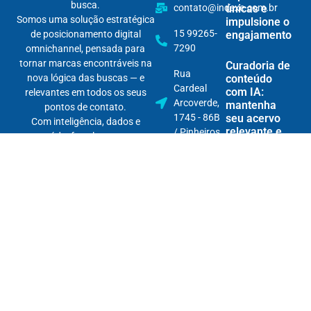
busca.
contato@indexe.com.br
únicas e
Somos uma solução estratégica
impulsione o
15 99265-
de posicionamento digital
engajamento
7290
omnichannel, pensada para
tornar marcas encontráveis na
Curadoria de
Rua
nova lógica das buscas — e
conteúdo
Cardeal
com IA:
relevantes em todos os seus
Arcoverde,
mantenha
pontos de contato.
1745 - 86B
seu acervo
Com inteligência, dados e
relevante e
/ Pinheiros
conteúdo, fortalecemos sua
evite o “tom
autoridade digital e garantimos
robótico”
que sua marca apareça — na
hora certa, para a pessoa certa,
Monetização
no lugar certo.
de conteúdo
em IAs: gere
receita
mesmo com
respostas
diretas dos
Answer
Engines