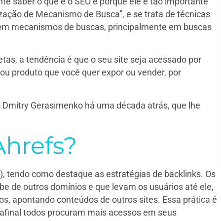
te saber o que é o SEO e porque ele é tão importante
imização de Mecanismo de Busca”, e se trata de técnicas
s em mecanismos de buscas, principalmente em buscas
tas, a tendência é que o seu site seja acessado por
ou produto que você quer expor ou vender, por
o Dmitry Gerasimenko há uma década atrás, que lhe
Ahrefs?
), tendo como destaque as estratégias de backlinks. Os
be de outros domínios e que levam os usuários até ele,
nos, apontando conteúdos de outros sites. Essa prática é
 afinal todos procuram mais acessos em seus