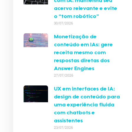
com IA: mantenha seu
acervo relevante e evite
o “tom robótico”
30/07/2026
Monetização de
conteúdo em IAs: gere
receita mesmo com
respostas diretas dos
Answer Engines
27/07/2026
UX em interfaces de IA:
design de conteúdo para
uma experiência fluida
com chatbots e
assistentes
23/07/2026