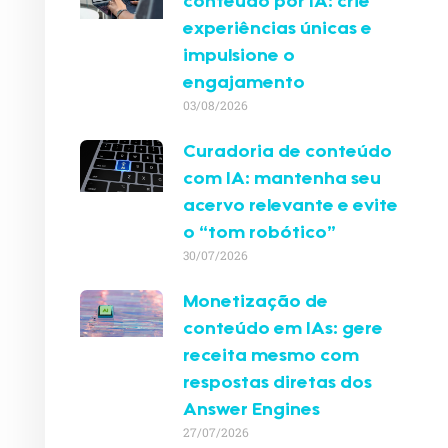
conteúdo por IA: crie
experiências únicas e
impulsione o
engajamento
03/08/2026
Curadoria de conteúdo
com IA: mantenha seu
acervo relevante e evite
o “tom robótico”
30/07/2026
Monetização de
conteúdo em IAs: gere
receita mesmo com
respostas diretas dos
Answer Engines
27/07/2026