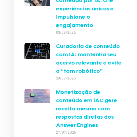
conteúdo por IA: crie
experiências únicas e
impulsione o
engajamento
03/08/2026
Curadoria de conteúdo
com IA: mantenha seu
acervo relevante e evite
o “tom robótico”
30/07/2026
Monetização de
conteúdo em IAs: gere
receita mesmo com
respostas diretas dos
Answer Engines
27/07/2026