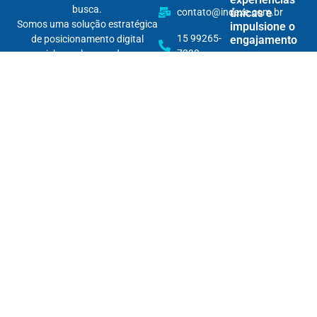
busca.
contato@indexe.com.br
únicas e
Somos uma solução estratégica
impulsione o
15 99265-
de posicionamento digital
engajamento
7290
omnichannel, pensada para
tornar marcas encontráveis na
Curadoria de
Rua
nova lógica das buscas — e
conteúdo
Cardeal
com IA:
relevantes em todos os seus
Arcoverde,
mantenha
pontos de contato.
1745 - 86B
seu acervo
Com inteligência, dados e
relevante e
/ Pinheiros
conteúdo, fortalecemos sua
evite o “tom
autoridade digital e garantimos
robótico”
que sua marca apareça — na
hora certa, para a pessoa certa,
Monetização
no lugar certo.
de conteúdo
em IAs: gere
receita
mesmo com
respostas
diretas dos
Answer
Engines