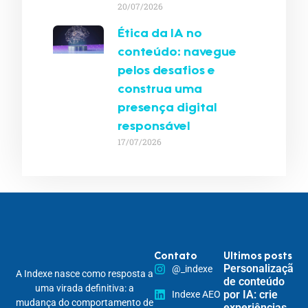
20/07/2026
Ética da IA no
conteúdo: navegue
pelos desafios e
construa uma
presença digital
responsável
17/07/2026
Contato
Ultimos posts
Personalização
@_indexe
A Indexe nasce como resposta a
de conteúdo
uma virada definitiva: a
por IA: crie
Indexe AEO
mudança do comportamento de
experiências