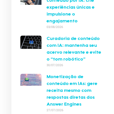
conteúdo por IA: crie
experiências únicas e
impulsione o
engajamento
03/08/2026
Curadoria de conteúdo
com IA: mantenha seu
acervo relevante e evite
o “tom robótico”
30/07/2026
Monetização de
conteúdo em IAs: gere
receita mesmo com
respostas diretas dos
Answer Engines
27/07/2026