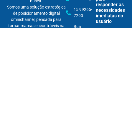
busca.
responder às
Somos uma solução estratégica
15 99265-
necessidades
de posicionamento digital
imediatas do
7290
omnichannel, pensada para
usuário
tornar marcas encontráveis na
Rua
nova lógica das buscas — e
Cardeal
Personalização
relevantes em todos os seus
Arcoverde,
de conteúdo
pontos de contato.
1745 - 86B
por IA: crie
Com inteligência, dados e
experiências
/ Pinheiros
únicas e
conteúdo, fortalecemos sua
impulsione o
autoridade digital e garantimos
engajamento
que sua marca apareça — na
hora certa, para a pessoa certa,
Curadoria de
no lugar certo.
conteúdo
com IA:
mantenha
seu acervo
relevante e
evite o “tom
robótico”