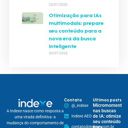
23/07/2026
Otimização para IAs
multimodais: prepare
seu conteúdo para a
nova era da busca
inteligente
20/07/2026
Contato
Ultimos posts
Micromomentos
@_indexe
nas buscas
A Indexe nasce como resposta a
de IA: otimize
Indexe AEO
uma virada definitiva: a
seu conteúdo
mudança do comportamento de
contato@indexe.com.br
para