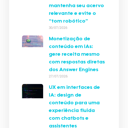
mantenha seu acervo
relevante e evite o
“tom robótico”
30/07/2026
Monetização de
conteúdo em IAs:
gere receita mesmo
com respostas diretas
dos Answer Engines
27/07/2026
UX em interfaces de
IA: design de
conteúdo para uma
experiência fluida
com chatbots e
assistentes