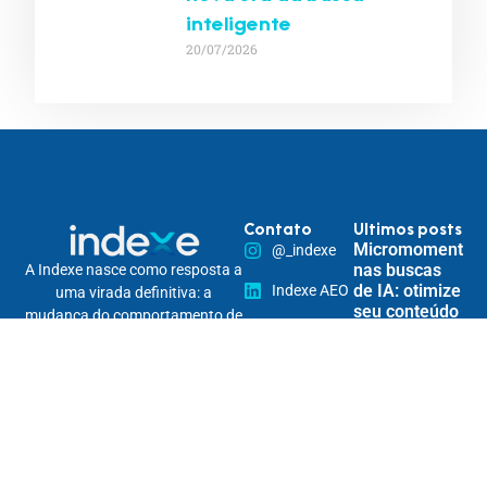
inteligente
20/07/2026
Contato
Ultimos posts
Micromomentos
@_indexe
nas buscas
A Indexe nasce como resposta a
de IA: otimize
Indexe AEO
uma virada definitiva: a
seu conteúdo
mudança do comportamento de
contato@indexe.com.br
para
busca.
responder às
Somos uma solução estratégica
15 99265-
necessidades
de posicionamento digital
imediatas do
7290
omnichannel, pensada para
usuário
tornar marcas encontráveis na
Rua
nova lógica das buscas — e
Cardeal
Personalização
relevantes em todos os seus
Arcoverde,
de conteúdo